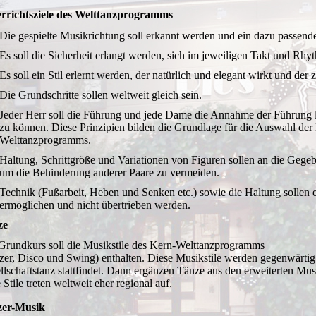
rrichtsziele des Welttanzprogramms
Die gespielte Musikrichtung soll erkannt werden und ein dazu passen
Es soll die Sicherheit erlangt werden, sich im jeweiligen Takt und R
Es soll ein Stil erlernt werden, der natürlich und elegant wirkt und der 
Die Grundschritte sollen weltweit gleich sein.
Jeder Herr soll die Führung und jede Dame die Annahme der Führung l
zu können. Diese Prinzipien bilden die Grundlage für die Auswahl d
Welttanzprogramms.
Haltung, Schrittgröße und Variationen von Figuren sollen an die Gege
um die Behinderung anderer Paare zu vermeiden.
Technik (Fußarbeit, Heben und Senken etc.) sowie die Haltung sollen 
ermöglichen und nicht übertrieben werden.
ze
Grundkurs soll die Musikstile des Kern-Welttanzprogramms
zer, Disco und Swing) enthalten. Diese Musikstile werden gegenwärtig w
llschaftstanz stattfindet. Dann ergänzen Tänze aus den erweiterten Mu
 Stile treten weltweit eher regional auf.
zer-Musik