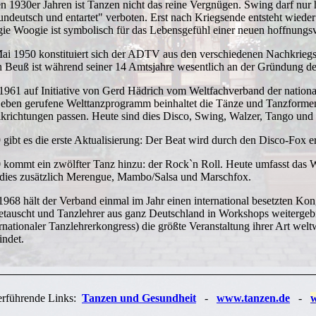
en 1930er Jahren ist Tanzen nicht das reine Vergnügen. Swing darf nur
"undeutsch und entartet" verboten. Erst nach Kriegsende entsteht wiede
ie Woogie ist symbolisch für das Lebensgefühl einer neuen hoffnungs
ai 1950 konstituiert sich der ADTV aus den verschiedenen Nachkriegs
h Beuß ist während seiner 14 Amtsjahre wesentlich an der Gründung des
1961 auf Initiative von Gerd Hädrich vom Weltfachverband der nation
Leben gerufene Welttanzprogramm beinhaltet die Tänze und Tanzformen,
krichtungen passen. Heute sind dies Disco, Swing, Walzer, Tango und
 gibt es die erste Aktualisierung: Der Beat wird durch den Disco-Fox er
 kommt ein zwölfter Tanz hinzu: der Rock`n Roll. Heute umfasst das
 dies zusätzlich Merengue, Mambo/Salsa und Marschfox.
 1968 hält der Verband einmal im Jahr einen international besetzten Ko
etauscht und Tanzlehrer aus ganz Deutschland in Workshops weitergeb
ernationaler Tanzlehrerkongress) die größte Veranstaltung ihrer Art welt
findet.
erführende Links:
Tanzen und Gesundheit
-
www.tanzen.de
-
w