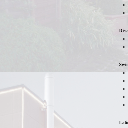
Disc
Swi
Lati