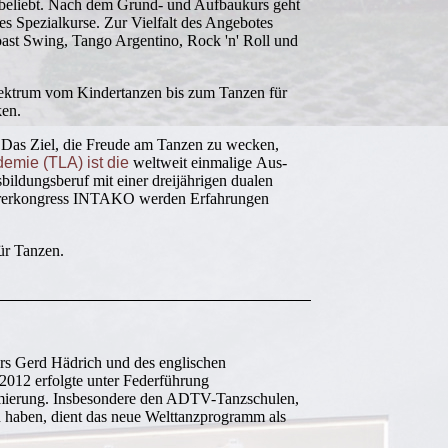
beliebt. Nach dem Grund- und Aufbaukurs geht
es Spezialkurse. Zur Vielfalt des Angebotes
ast Swing, Tango Argentino, Rock 'n' Roll und
ektrum vom Kindertanzen bis zum Tanzen für
ken.
 Das Ziel, die Freude am Tanzen zu wecken,
emie (TLA) ist die
weltweit einmalige Aus-
ildungsberuf mit einer dreijährigen dualen
lehrerkongress INTAKO werden Erfahrungen
ür Tanzen.
rs Gerd Hädrich und des englischen
2012 erfolgte unter Federführung
rmierung. Insbesondere den ADTV-Tanzschulen,
en haben, dient das neue Welttanzprogramm als