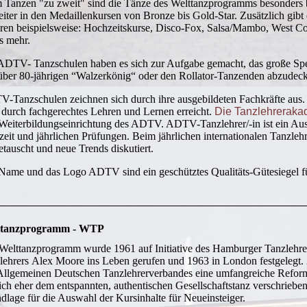
 Tanzen "zu zweit" sind die Tänze des Welttanzprogramms besonders 
eiter in den Medaillenkursen von Bronze bis Gold-Star. Zusätzlich gibt 
ren beispielsweise: Hochzeitskurse, Disco-Fox, Salsa/Mambo, West Co
es mehr.
ADTV- Tanzschulen haben es sich zur Aufgabe gemacht, das große Sp
über 80-jährigen “Walzerkönig“ oder den Rollator-Tanzenden abzudec
-Tanzschulen zeichnen sich durch ihre ausgebildeten Fachkräfte aus.
 durch fachgerechtes Lehren und Lernen erreicht.
Die Tanzlehrerakad
Weiterbildungseinrichtung des ADTV. ADTV-Tanzlehrer/-in ist ein Ausb
zeit und jährlichen Prüfungen. Beim jährlichen internationalen Tanz
etauscht und neue Trends diskutiert.
Name und das Logo ADTV sind ein geschütztes Qualitäts-Gütesiegel f
ttanzprogramm - WTP
Welttanzprogramm wurde 1961 auf Initiative des Hamburger Tanzlehre
lehrers Alex Moore ins Leben gerufen und 1963 in London festgelegt. 
Allgemeinen Deutschen Tanzlehrerverbandes eine umfangreiche Refo
sich eher dem entspannten, authentischen Gesellschaftstanz verschrieb
dlage für die Auswahl der Kursinhalte für Neueinsteiger.