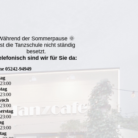
Während der Sommerpause 🌞
st die Tanzschule nicht ständig
besetzt.
elefonisch sind wir für Sie da:
ine 05242-94949
ag
–
23
:
00
stag
–
23
:
00
woch
–
23
:
00
erstag
–
23
:
00
ag
–
23
:
00
tag