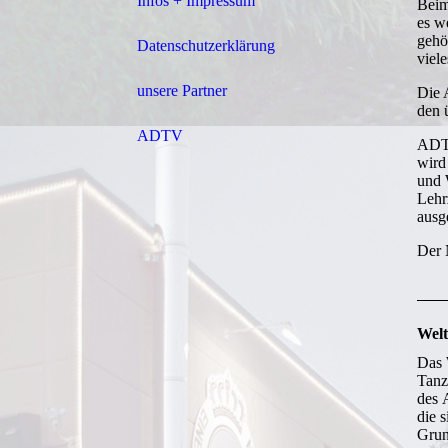
Infos + Impressum
Beim
es w
gehö
Datenschutzerklärung
viel
unsere Partner
Die 
den 
ADTV
ADTV
wird
und 
Lehr
ausg
Der 
Wel
Das 
Tanz
des 
die 
Grun