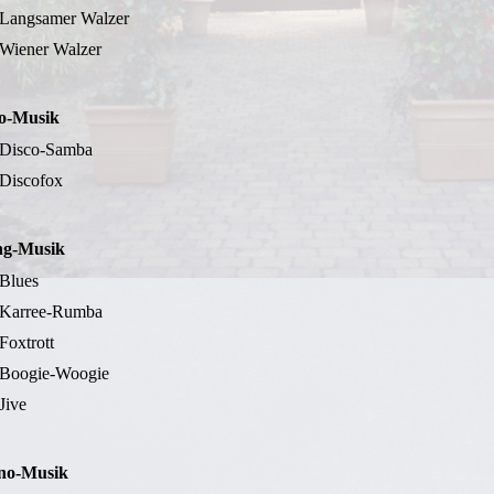
Langsamer Walzer
Wiener Walzer
o-Musik
Disco-Samba
Discofox
ng-Musik
Blues
Karree-Rumba
Foxtrott
Boogie-Woogie
Jive
no-Musik