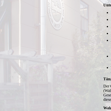
Unte
Tän
Der 
(Wal
Gese
diese
Wal