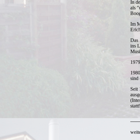
In d
als 
Boog
Im M
Eric
Das 
ins 
Musi
1979
1980
sind
Seit
ausg
(Int
statt
weit