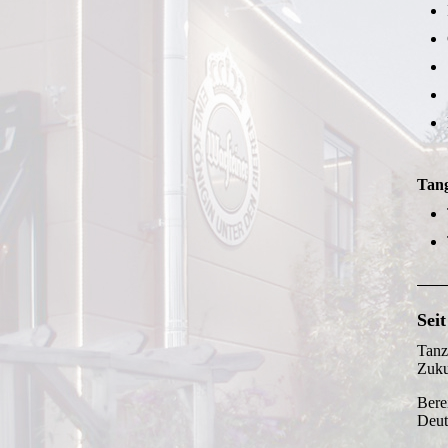
Tan
Sei
Tanz
Zuku
Bere
Deut