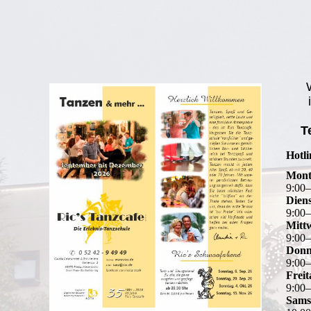
i
T
Hotl
Mont
9
:
00
Dien
9
:
00
Mitt
9
:
00
Donn
9
:
00
Freit
9
:
00
Sams